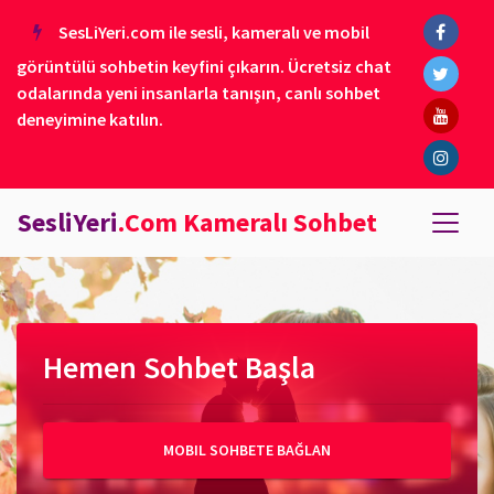
SesLiYeri.com ile sesli, kameralı ve mobil
görüntülü sohbetin keyfini çıkarın. Ücretsiz chat
odalarında yeni insanlarla tanışın, canlı sohbet
deneyimine katılın.
SesliYeri
.Com Kameralı Sohbet
Hemen Sohbet Başla
MOBIL SOHBETE BAĞLAN