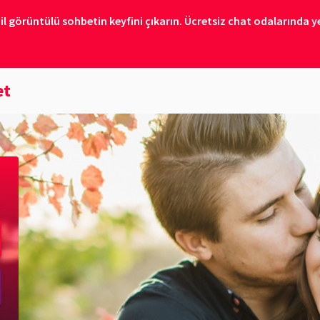
il görüntülü sohbetin keyfini çıkarın. Ücretsiz chat odalarında ye
et