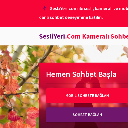
SesLiYeri.com ile sesli, kameralı ve mob
canlı sohbet deneyimine katılın.
SesliYeri
.Com Kameralı Sohb
Hemen Sohbet Başla
MOBIL SOHBETE BAĞLAN
SOHBET BAĞLAN