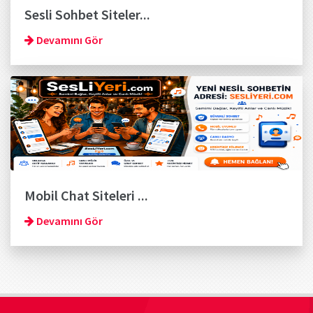
Sesli Sohbet Siteler...
Devamını Gör
Mobil Chat Siteleri ...
Devamını Gör