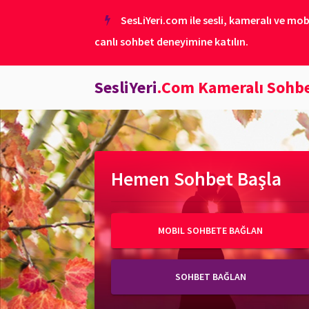
SesLiYeri.com ile sesli, kameralı ve mob
canlı sohbet deneyimine katılın.
SesliYeri
.Com Kameralı Sohb
Hemen Sohbet Başla
MOBIL SOHBETE BAĞLAN
SOHBET BAĞLAN