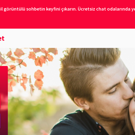
il görüntülü sohbetin keyfini çıkarın. Ücretsiz chat odalarında ye
et