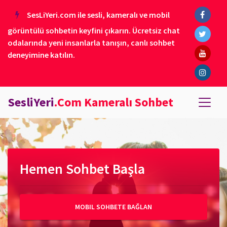
SesLiYeri.com ile sesli, kameralı ve mobil
görüntülü sohbetin keyfini çıkarın. Ücretsiz chat
odalarında yeni insanlarla tanışın, canlı sohbet
deneyimine katılın.
SesliYeri
.Com Kameralı Sohbet
Hemen Sohbet Başla
MOBIL SOHBETE BAĞLAN