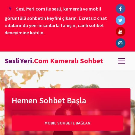
SesLiYeri.com ile sesli, kameralı ve mobil
görüntülü sohbetin keyfini çıkarın. Ücretsiz chat
odalarında yeni insanlarla tanışın, canlı sohbet
deneyimine katılın.
SesliYeri
.Com Kameralı Sohbet
Hemen Sohbet Başla
MOBIL SOHBETE BAĞLAN