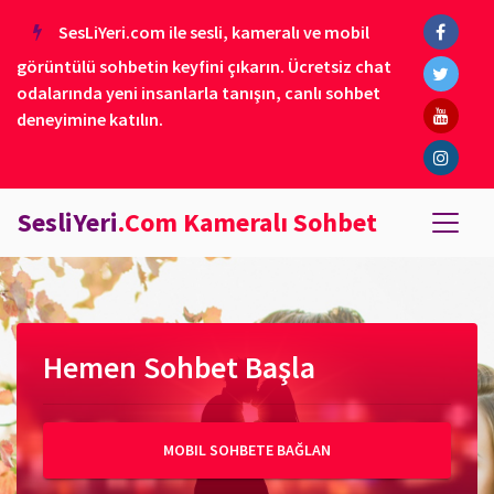
SesLiYeri.com ile sesli, kameralı ve mobil
görüntülü sohbetin keyfini çıkarın. Ücretsiz chat
odalarında yeni insanlarla tanışın, canlı sohbet
deneyimine katılın.
SesliYeri
.Com Kameralı Sohbet
Hemen Sohbet Başla
MOBIL SOHBETE BAĞLAN