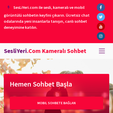
SesLiYeri.com ile sesli, kameralı ve mobil
görüntülü sohbetin keyfini çıkarın. Ücretsiz chat
odalarında yeni insanlarla tanışın, canlı sohbet
deneyimine katılın.
SesliYeri
.Com Kameralı Sohbet
Hemen Sohbet Başla
MOBIL SOHBETE BAĞLAN