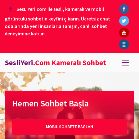
SesLiYeri.com ile sesli, kameralı ve mobil
görüntülü sohbetin keyfini çıkarın. Ücretsiz chat
odalarında yeni insanlarla tanışın, canlı sohbet
deneyimine katılın.
SesliYeri
.Com Kameralı Sohbet
Hemen Sohbet Başla
MOBIL SOHBETE BAĞLAN