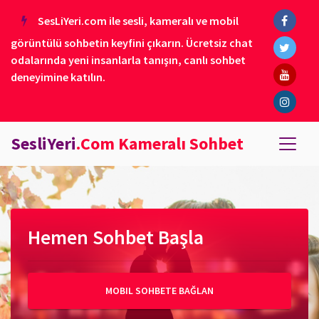
SesLiYeri.com ile sesli, kameralı ve mobil
görüntülü sohbetin keyfini çıkarın. Ücretsiz chat
odalarında yeni insanlarla tanışın, canlı sohbet
deneyimine katılın.
SesliYeri
.Com Kameralı Sohbet
Hemen Sohbet Başla
MOBIL SOHBETE BAĞLAN