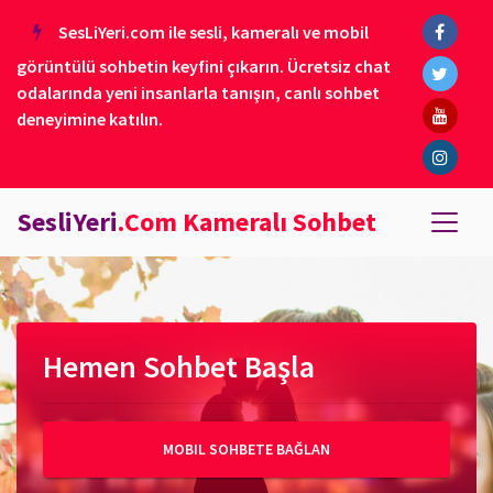
SesLiYeri.com ile sesli, kameralı ve mobil
görüntülü sohbetin keyfini çıkarın. Ücretsiz chat
odalarında yeni insanlarla tanışın, canlı sohbet
deneyimine katılın.
SesliYeri
.Com Kameralı Sohbet
Hemen Sohbet Başla
MOBIL SOHBETE BAĞLAN