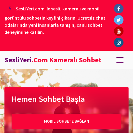
SesLiYeri.com ile sesli, kameralı ve mobil
görüntülü sohbetin keyfini çıkarın. Ücretsiz chat
odalarında yeni insanlarla tanışın, canlı sohbet
deneyimine katılın.
SesliYeri
.Com Kameralı Sohbet
Hemen Sohbet Başla
MOBIL SOHBETE BAĞLAN