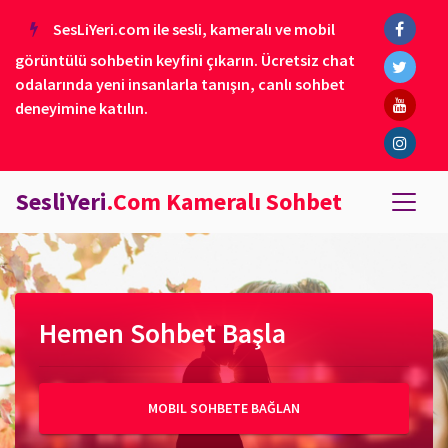
SesLiYeri.com ile sesli, kameralı ve mobil
görüntülü sohbetin keyfini çıkarın. Ücretsiz chat
odalarında yeni insanlarla tanışın, canlı sohbet
deneyimine katılın.
SesliYeri
.Com Kameralı Sohbet
Hemen Sohbet Başla
MOBIL SOHBETE BAĞLAN