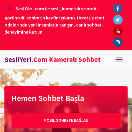
SesLiYeri.com ile sesli, kameralı ve mobil
görüntülü sohbetin keyfini çıkarın. Ücretsiz chat
odalarında yeni insanlarla tanışın, canlı sohbet
deneyimine katılın.
SesliYeri
.Com Kameralı Sohbet
Hemen Sohbet Başla
MOBIL SOHBETE BAĞLAN