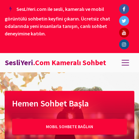
SesLiYeri.com ile sesli, kameralı ve mobil
görüntülü sohbetin keyfini çıkarın. Ücretsiz chat
odalarında yeni insanlarla tanışın, canlı sohbet
deneyimine katılın.
SesliYeri
.Com Kameralı Sohbet
Hemen Sohbet Başla
MOBIL SOHBETE BAĞLAN