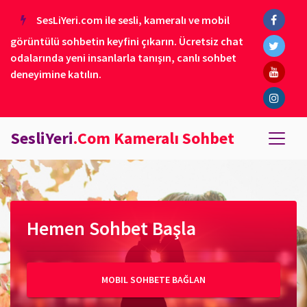
SesLiYeri.com ile sesli, kameralı ve mobil
görüntülü sohbetin keyfini çıkarın. Ücretsiz chat
odalarında yeni insanlarla tanışın, canlı sohbet
deneyimine katılın.
SesliYeri
.Com Kameralı Sohbet
Hemen Sohbet Başla
MOBIL SOHBETE BAĞLAN