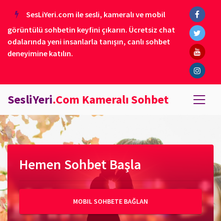
SesLiYeri.com ile sesli, kameralı ve mobil
görüntülü sohbetin keyfini çıkarın. Ücretsiz chat
odalarında yeni insanlarla tanışın, canlı sohbet
deneyimine katılın.
SesliYeri
.Com Kameralı Sohbet
Hemen Sohbet Başla
MOBIL SOHBETE BAĞLAN