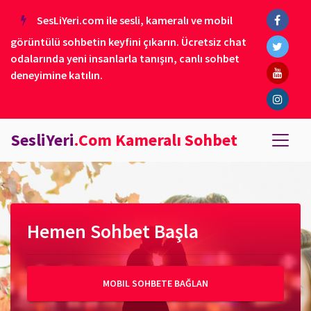
SesLiYeri.com ile sesli, kameralı ve mobil
görüntülü sohbetin keyfini çıkarın. Ücretsiz chat
odalarında yeni insanlarla tanışın, canlı sohbet
deneyimine katılın.
SesliYeri
.Com Kameralı Sohbet
Hemen Sohbet Başla
MOBIL SOHBETE BAĞLAN