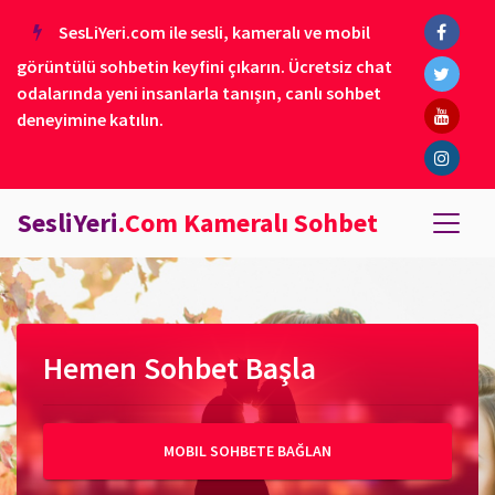
SesLiYeri.com ile sesli, kameralı ve mobil
görüntülü sohbetin keyfini çıkarın. Ücretsiz chat
odalarında yeni insanlarla tanışın, canlı sohbet
deneyimine katılın.
SesliYeri
.Com Kameralı Sohbet
Hemen Sohbet Başla
MOBIL SOHBETE BAĞLAN