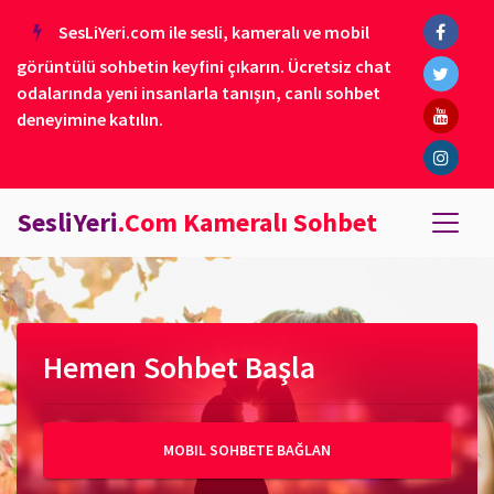
SesLiYeri.com ile sesli, kameralı ve mobil
görüntülü sohbetin keyfini çıkarın. Ücretsiz chat
odalarında yeni insanlarla tanışın, canlı sohbet
deneyimine katılın.
SesliYeri
.Com Kameralı Sohbet
Hemen Sohbet Başla
MOBIL SOHBETE BAĞLAN