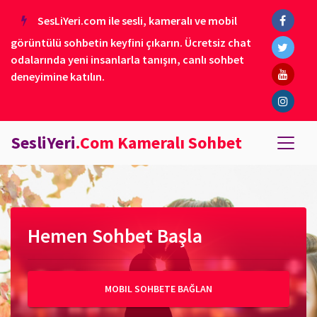
SesLiYeri.com ile sesli, kameralı ve mobil
görüntülü sohbetin keyfini çıkarın. Ücretsiz chat
odalarında yeni insanlarla tanışın, canlı sohbet
deneyimine katılın.
SesliYeri
.Com Kameralı Sohbet
Hemen Sohbet Başla
MOBIL SOHBETE BAĞLAN