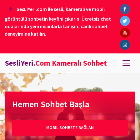
SesLiYeri.com ile sesli, kameralı ve mobil
görüntülü sohbetin keyfini çıkarın. Ücretsiz chat
odalarında yeni insanlarla tanışın, canlı sohbet
deneyimine katılın.
SesliYeri
.Com Kameralı Sohbet
Hemen Sohbet Başla
MOBIL SOHBETE BAĞLAN