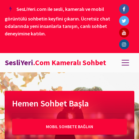
SesLiYeri.com ile sesli, kameralı ve mobil
görüntülü sohbetin keyfini çıkarın. Ücretsiz chat
odalarında yeni insanlarla tanışın, canlı sohbet
deneyimine katılın.
SesliYeri
.Com Kameralı Sohbet
Hemen Sohbet Başla
MOBIL SOHBETE BAĞLAN