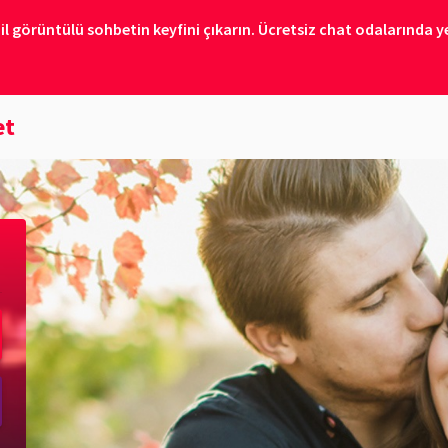
il görüntülü sohbetin keyfini çıkarın. Ücretsiz chat odalarında ye
et