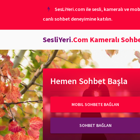
SesLiYeri.com ile sesli, kameralı ve mob
canlı sohbet deneyimine katılın.
SesliYeri
.Com Kameralı Sohb
Hemen Sohbet Başla
MOBIL SOHBETE BAĞLAN
SOHBET BAĞLAN