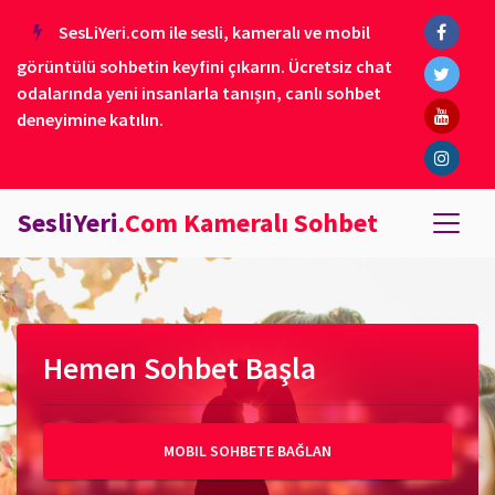
SesLiYeri.com ile sesli, kameralı ve mobil
görüntülü sohbetin keyfini çıkarın. Ücretsiz chat
odalarında yeni insanlarla tanışın, canlı sohbet
deneyimine katılın.
SesliYeri
.Com Kameralı Sohbet
Hemen Sohbet Başla
MOBIL SOHBETE BAĞLAN