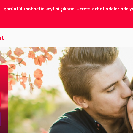
il görüntülü sohbetin keyfini çıkarın. Ücretsiz chat odalarında ye
et