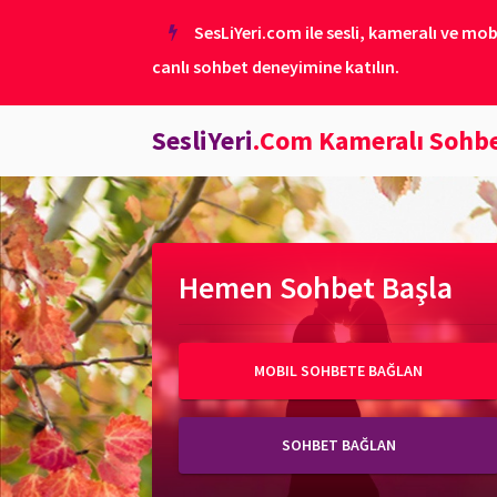
SesLiYeri.com ile sesli, kameralı ve mob
canlı sohbet deneyimine katılın.
SesliYeri
.Com Kameralı Sohb
Hemen Sohbet Başla
MOBIL SOHBETE BAĞLAN
SOHBET BAĞLAN