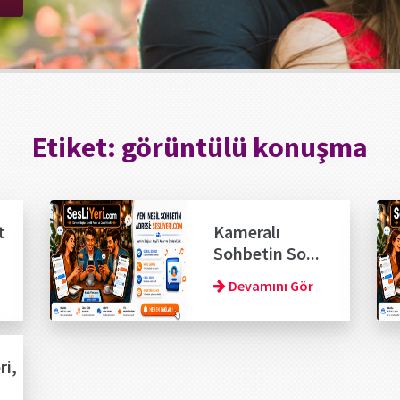
Etiket:
görüntülü konuşma
t
Kameralı
Sohbetin So...
Devamını Gör
ri,