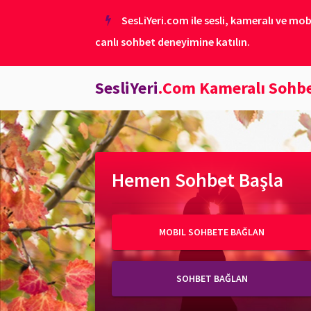
SesLiYeri.com ile sesli, kameralı ve mob
canlı sohbet deneyimine katılın.
SesliYeri
.Com Kameralı Sohb
Hemen Sohbet Başla
MOBIL SOHBETE BAĞLAN
SOHBET BAĞLAN