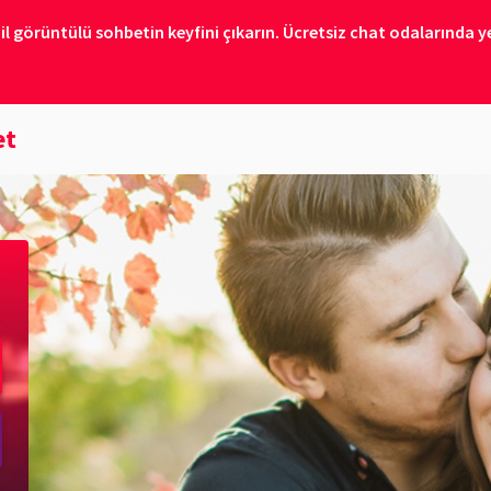
il görüntülü sohbetin keyfini çıkarın. Ücretsiz chat odalarında ye
et