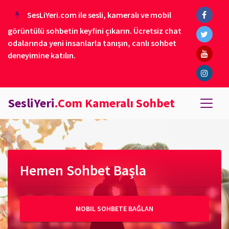
SesLiYeri.com ile sesli, kameralı ve mobil
görüntülü sohbetin keyfini çıkarın. Ücretsiz chat
odalarında yeni insanlarla tanışın, canlı sohbet
deneyimine katılın.
SesliYeri
.Com Kameralı Sohbet
Hemen Sohbet Başla
MOBIL SOHBETE BAĞLAN