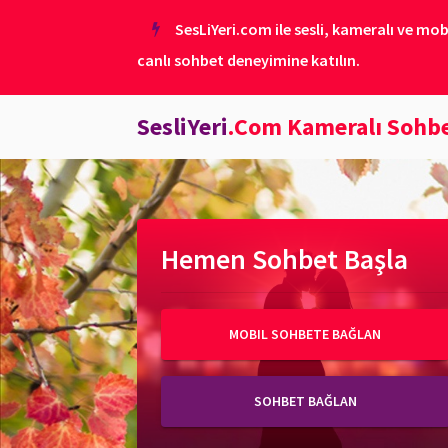
SesLiYeri.com ile sesli, kameralı ve mob
canlı sohbet deneyimine katılın.
SesliYeri
.Com Kameralı Sohb
Hemen Sohbet Başla
MOBIL SOHBETE BAĞLAN
SOHBET BAĞLAN