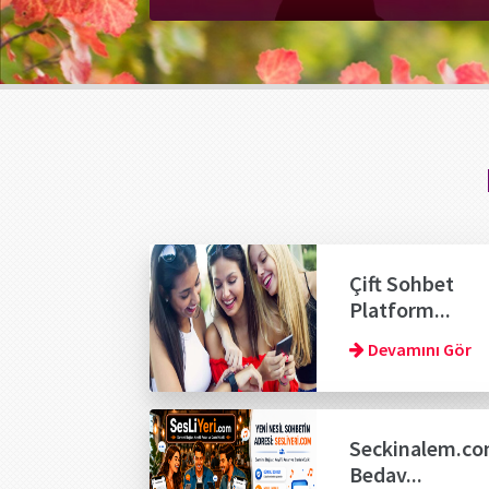
Çift Sohbet
Platform...
Devamını Gör
Seckinalem.c
Bedav...