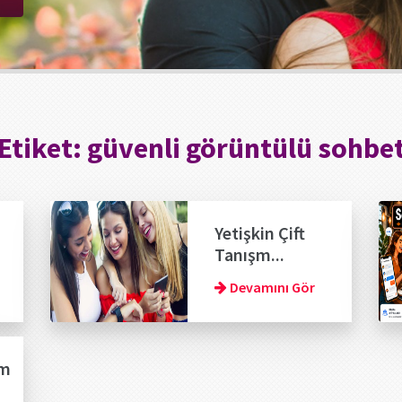
Etiket:
güvenli görüntülü sohbe
Yetişkin Çift
Tanışm...
Devamını Gör
om