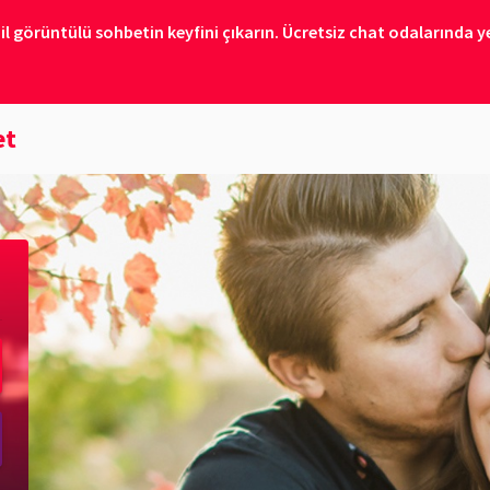
il görüntülü sohbetin keyfini çıkarın. Ücretsiz chat odalarında ye
et