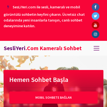
SesLiYeri.com ile sesli, kameralı ve mobil
görüntülü sohbetin keyfini çıkarın. Ücretsiz chat
odalarında yeni insanlarla tanışın, canlı sohbet
deneyimine katılın.
SesliYeri
.Com Kameralı Sohbet
Hemen Sohbet Başla
MOBIL SOHBETE BAĞLAN