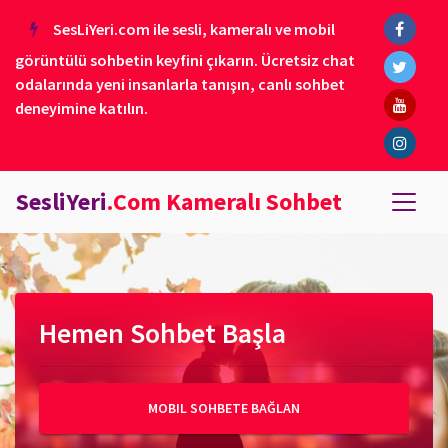
SesLiYeri.com ile sesli, kameralı ve mobil
görüntülü sohbetin keyfini çıkarın. Ücretsiz chat
odalarında yeni insanlarla tanışın, canlı sohbet
deneyimine katılın.
SesliYeri
.Com Kameralı Sohbet
Hemen Sohbet Başla
MOBIL SOHBETE BAĞLAN