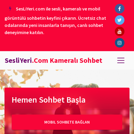
SesLiYeri.com ile sesli, kameralı ve mobil
görüntülü sohbetin keyfini çıkarın. Ücretsiz chat
odalarında yeni insanlarla tanışın, canlı sohbet
deneyimine katılın.
SesliYeri
.Com Kameralı Sohbet
Hemen Sohbet Başla
MOBIL SOHBETE BAĞLAN