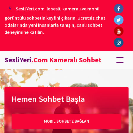
SesLiYeri.com ile sesli, kameralı ve mobil
görüntülü sohbetin keyfini çıkarın. Ücretsiz chat
odalarında yeni insanlarla tanışın, canlı sohbet
deneyimine katılın.
SesliYeri
.Com Kameralı Sohbet
Hemen Sohbet Başla
MOBIL SOHBETE BAĞLAN