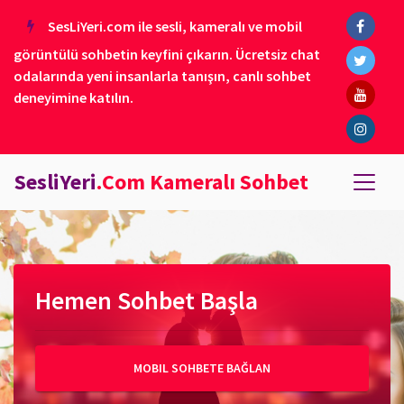
SesLiYeri.com ile sesli, kameralı ve mobil
görüntülü sohbetin keyfini çıkarın. Ücretsiz chat
odalarında yeni insanlarla tanışın, canlı sohbet
deneyimine katılın.
SesliYeri
.Com Kameralı Sohbet
Hemen Sohbet Başla
MOBIL SOHBETE BAĞLAN