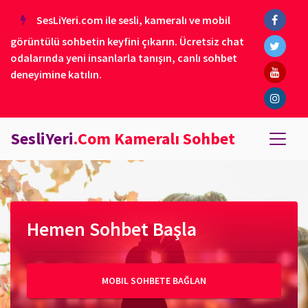
SesLiYeri.com ile sesli, kameralı ve mobil
görüntülü sohbetin keyfini çıkarın. Ücretsiz chat
odalarında yeni insanlarla tanışın, canlı sohbet
deneyimine katılın.
SesliYeri
.Com Kameralı Sohbet
Hemen Sohbet Başla
MOBIL SOHBETE BAĞLAN