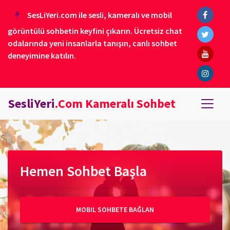
SesLiYeri.com ile sesli, kameralı ve mobil
görüntülü sohbetin keyfini çıkarın. Ücretsiz chat
odalarında yeni insanlarla tanışın, canlı sohbet
deneyimine katılın.
SesliYeri
.Com Kameralı Sohbet
Hemen Sohbet Başla
MOBIL SOHBETE BAĞLAN