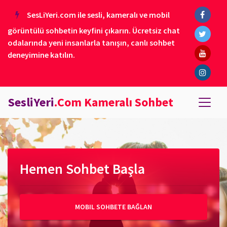
SesLiYeri.com ile sesli, kameralı ve mobil
görüntülü sohbetin keyfini çıkarın. Ücretsiz chat
odalarında yeni insanlarla tanışın, canlı sohbet
deneyimine katılın.
SesliYeri
.Com Kameralı Sohbet
Hemen Sohbet Başla
MOBIL SOHBETE BAĞLAN