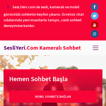
SesLiYeri.com ile sesli, kameralı ve mobil
görüntülü sohbetin keyfini çıkarın. Ücretsiz chat
odalarında yeni insanlarla tanışın, canlı sohbet
deneyimine katılın.
SesliYeri
.Com Kameralı Sohbet
Hemen Sohbet Başla
MOBIL SOHBETE BAĞLAN