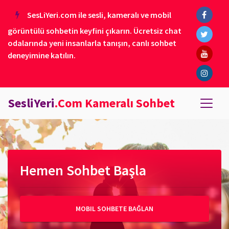
SesLiYeri.com ile sesli, kameralı ve mobil
görüntülü sohbetin keyfini çıkarın. Ücretsiz chat
odalarında yeni insanlarla tanışın, canlı sohbet
deneyimine katılın.
SesliYeri
.Com Kameralı Sohbet
Hemen Sohbet Başla
MOBIL SOHBETE BAĞLAN