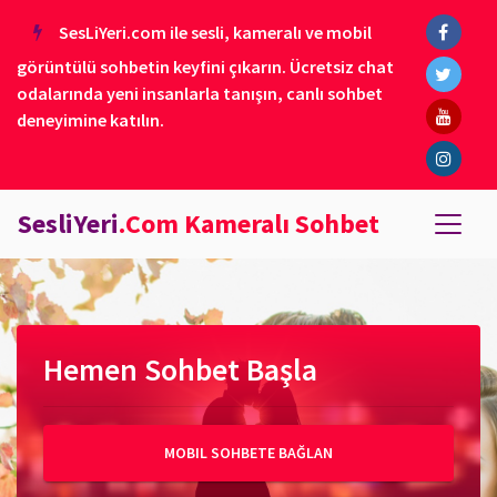
SesLiYeri.com ile sesli, kameralı ve mobil
görüntülü sohbetin keyfini çıkarın. Ücretsiz chat
odalarında yeni insanlarla tanışın, canlı sohbet
deneyimine katılın.
SesliYeri
.Com Kameralı Sohbet
Hemen Sohbet Başla
MOBIL SOHBETE BAĞLAN