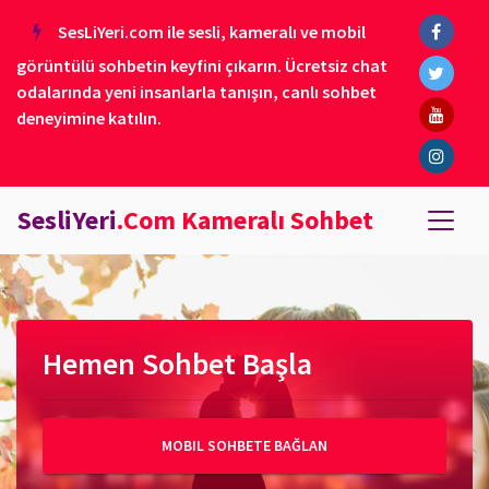
SesLiYeri.com ile sesli, kameralı ve mobil
görüntülü sohbetin keyfini çıkarın. Ücretsiz chat
odalarında yeni insanlarla tanışın, canlı sohbet
deneyimine katılın.
SesliYeri
.Com Kameralı Sohbet
Hemen Sohbet Başla
MOBIL SOHBETE BAĞLAN