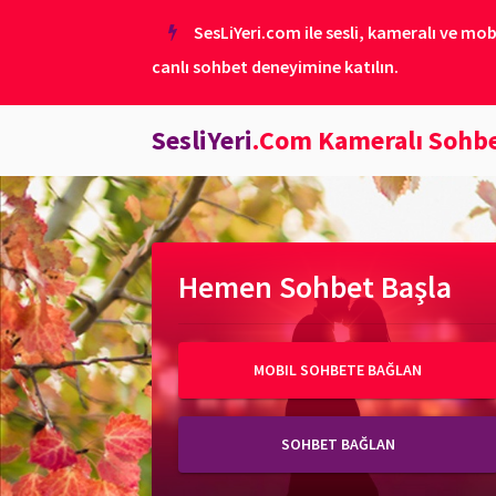
SesLiYeri.com ile sesli, kameralı ve mob
canlı sohbet deneyimine katılın.
SesliYeri
.Com Kameralı Sohb
Hemen Sohbet Başla
MOBIL SOHBETE BAĞLAN
SOHBET BAĞLAN