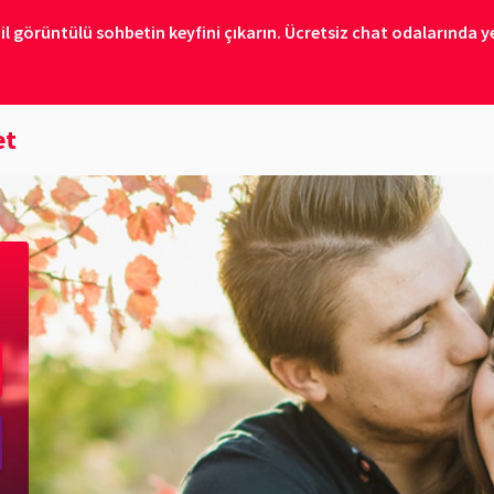
il görüntülü sohbetin keyfini çıkarın. Ücretsiz chat odalarında ye
et