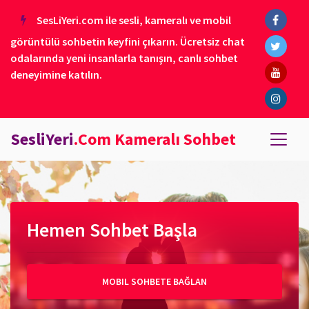
SesLiYeri.com ile sesli, kameralı ve mobil
görüntülü sohbetin keyfini çıkarın. Ücretsiz chat
odalarında yeni insanlarla tanışın, canlı sohbet
deneyimine katılın.
SesliYeri
.Com Kameralı Sohbet
Hemen Sohbet Başla
MOBIL SOHBETE BAĞLAN