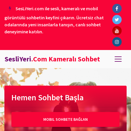
SesLiYeri.com ile sesli, kameralı ve mobil
görüntülü sohbetin keyfini çıkarın. Ücretsiz chat
odalarında yeni insanlarla tanışın, canlı sohbet
deneyimine katılın.
SesliYeri
.Com Kameralı Sohbet
Hemen Sohbet Başla
MOBIL SOHBETE BAĞLAN