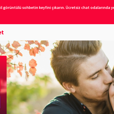
il görüntülü sohbetin keyfini çıkarın. Ücretsiz chat odalarında ye
et