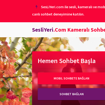
SesLiYeri.com ile sesli, kameralı ve mob
canlı sohbet deneyimine katılın.
SesliYeri
.Com Kameralı Sohb
Hemen Sohbet Başla
MOBIL SOHBETE BAĞLAN
SOHBET BAĞLAN