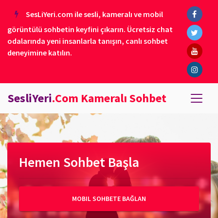
SesLiYeri.com ile sesli, kameralı ve mobil
görüntülü sohbetin keyfini çıkarın. Ücretsiz chat
odalarında yeni insanlarla tanışın, canlı sohbet
deneyimine katılın.
SesliYeri
.Com Kameralı Sohbet
Hemen Sohbet Başla
MOBIL SOHBETE BAĞLAN