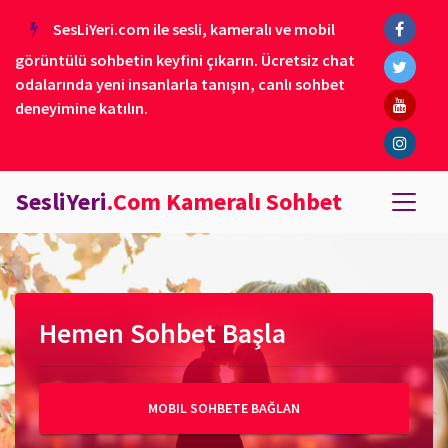
SesLiYeri.com ile sesli, kameralı ve mobil
görüntülü sohbetin keyfini çıkarın. Ücretsiz chat
odalarında yeni insanlarla tanışın, canlı sohbet
deneyimine katılın.
SesliYeri
.Com Kameralı Sohbet
Hemen Sohbet Başla
MOBIL SOHBETE BAĞLAN