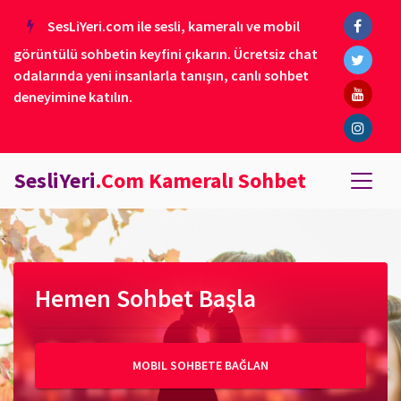
SesLiYeri.com ile sesli, kameralı ve mobil
görüntülü sohbetin keyfini çıkarın. Ücretsiz chat
odalarında yeni insanlarla tanışın, canlı sohbet
deneyimine katılın.
SesliYeri
.Com Kameralı Sohbet
Hemen Sohbet Başla
MOBIL SOHBETE BAĞLAN