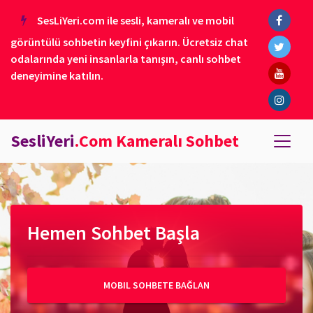
SesLiYeri.com ile sesli, kameralı ve mobil
görüntülü sohbetin keyfini çıkarın. Ücretsiz chat
odalarında yeni insanlarla tanışın, canlı sohbet
deneyimine katılın.
SesliYeri
.Com Kameralı Sohbet
Hemen Sohbet Başla
MOBIL SOHBETE BAĞLAN