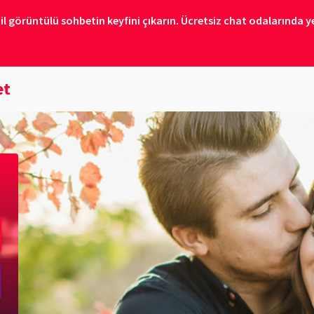
il görüntülü sohbetin keyfini çıkarın. Ücretsiz chat odalarında ye
et