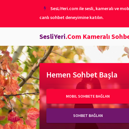
SesLiYeri.com ile sesli, kameralı ve mob
canlı sohbet deneyimine katılın.
SesliYeri
.Com Kameralı Sohb
Hemen Sohbet Başla
MOBIL SOHBETE BAĞLAN
SOHBET BAĞLAN