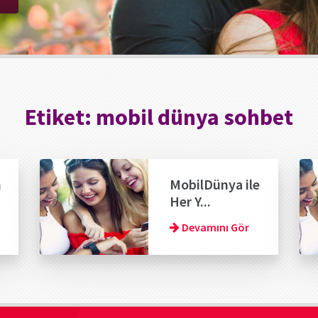
Etiket:
mobil dünya sohbet
n
MobilDünya ile
Her Y...
Devamını Gör